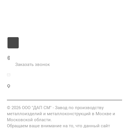
Цены
Информация
Контакты
+7 985 673-36-25
Заказать звонок
info@fabrikametalla.ru
Московская область, г. Одинцово, Можайское
шоссе, 9
© 2026 ООО "ДАП СМ" - Завод по производству
металлоизделий и металлоконструкций в Москве и
Московской области.
Обращаем ваше внимание на то, что данный сайт