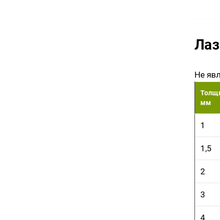
Лаз
Не яв
Толщи
мм
1
1,5
2
3
4