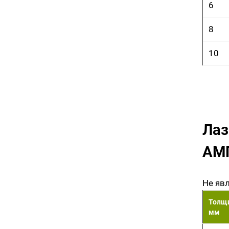
6
8
10
Лаз
АМ
Не яв
Толщи
мм