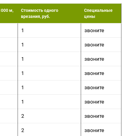
1000 м,
Стоимость одного
Специальные
врезания, руб.
цены
1
звоните
1
звоните
1
звоните
1
звоните
1
звоните
1
звоните
2
звоните
2
звоните