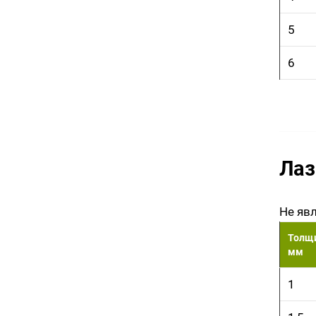
5
6
Лаз
Не яв
Толщи
мм
1