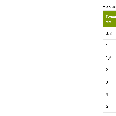
Не яв
Толщи
мм
0.8
1
1,5
2
3
4
5