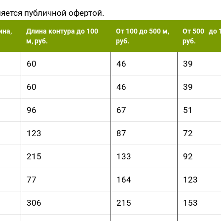
ляется публичной офертой.
на,
Длина контура до 100
От 100 до 500 м,
От 500 до 
м, руб.
руб.
руб.
60
46
39
60
46
39
96
67
51
123
87
72
215
133
92
77
164
123
306
215
153