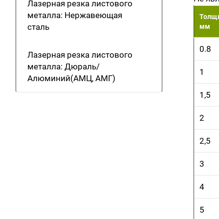
Лазерная резка листового
металла: Нержавеющая
Толщи
сталь
мм
0.8
Лазерная резка листового
металла: Дюраль/
1
Алюминий(АМЦ, АМГ)
1,5
2
2,5
3
4
5