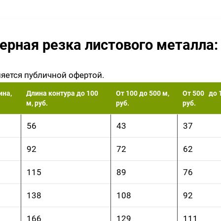
ерная резка листового металла:
ляется публичной офертой.
на,
Длина контура до 100
От 100 до 500 м,
От 500 до 
м, руб.
руб.
руб.
56
43
37
92
72
62
115
89
76
138
108
92
166
129
111