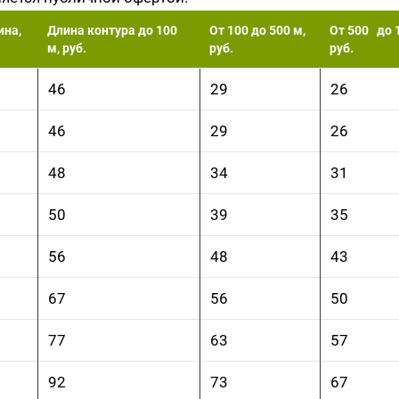
на,
Длина контура до 100
От 100 до 500 м,
От 500 до 
м, руб.
руб.
руб.
46
29
26
46
29
26
48
34
31
50
39
35
56
48
43
67
56
50
77
63
57
92
73
67