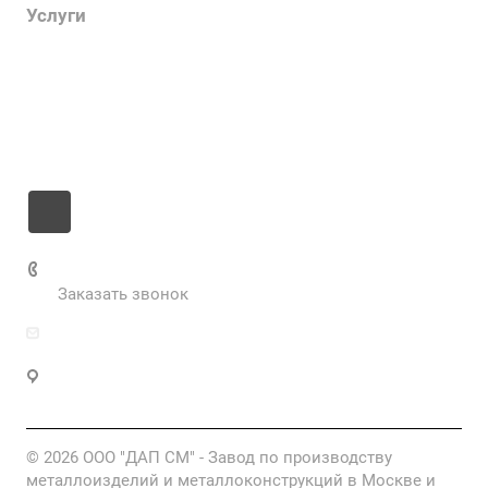
Услуги
Цены
Информация
Контакты
+7 985 673-36-25
Заказать звонок
info@fabrikametalla.ru
Московская область, г. Одинцово, Можайское
шоссе, 9
© 2026 ООО "ДАП СМ" - Завод по производству
металлоизделий и металлоконструкций в Москве и