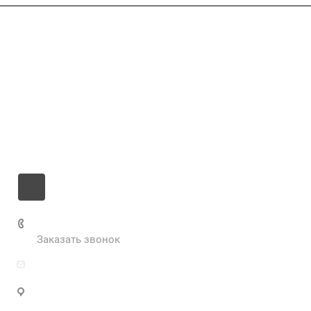
Компания
Услуги
Цены
Информация
Контакты
+7 985 673-36-25
Заказать звонок
info@fabrikametalla.ru
Московская область, г. Одинцово, Можайское
шоссе, 9