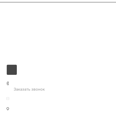
Компания
Услуги
Цены
Информация
Контакты
+7 985 673-36-25
Заказать звонок
info@fabrikametalla.ru
Московская область, г. Одинцово, Можайское
шоссе, 9