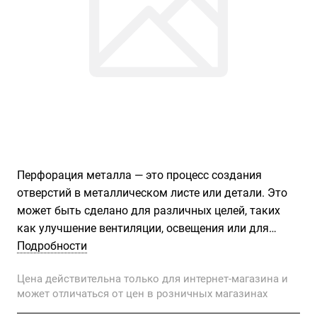
Перфорация металла — это процесс создания
отверстий в металлическом листе или детали. Это
может быть сделано для различных целей, таких
как улучшение вентиляции, освещения или для
декоративных целей. Перфорация может быть
Подробности
выполнена с использованием различных методов,
Цена действительна только для интернет-магазина и
таких как лазерная резка, гидроабразивная резка,
может отличаться от цен в розничных магазинах
штамповка и другие. В результате получается
прочный и долговечный продукт с уникальными