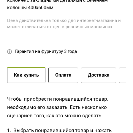
колонне с закладными деталями с сечением
колонны 400х600мм.
Цена действительна только для интернет-магазина и
может отличаться от цен в розничных магазинах
Гарантия на фурнитуру 3 года
Как купить
Оплата
Доставка
До
Чтобы приобрести понравившийся товар,
необходимо его заказать. Есть несколько
сценариев того, как это можно сделать.
Выбрать понравившийся товар и нажать