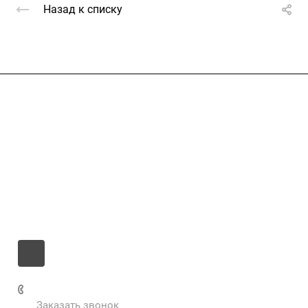
Назад к списку
Компания
Услуги
Цены
Информация
Контакты
+7 985 673-36-25
Заказать звонок