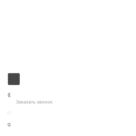
Компания
Услуги
Цены
Информация
Контакты
+7 985 673-36-25
Заказать звонок
info@fabrikametalla.ru
Московская область, г. Одинцово, Можайское
шоссе, 9