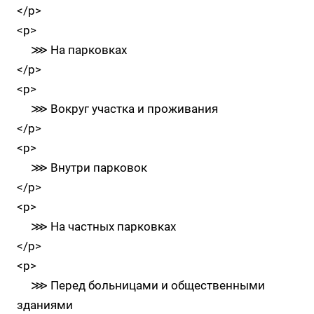
</p>
<p>
⋙ На парковках
</p>
<p>
⋙ Вокруг участка и проживания
</p>
<p>
⋙ Внутри парковок
</p>
<p>
⋙ На частных парковках
</p>
<p>
⋙ Перед больницами и общественными
зданиями