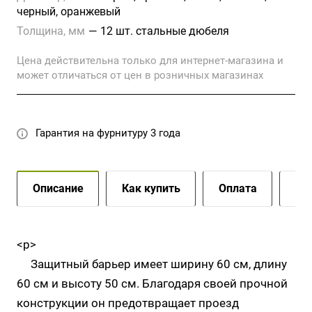
несчастных случаев на рабочих местах. Труба
черный, оранжевый
диаметром 60 мм и толщиной 2 мм никогда не
Толщина, мм
—
12 шт. стальные дюбеля
гнется и не гнется благодаря своей прочной
конструкции.
Цена действительна только для интернет-магазина и
может отличаться от цен в розничных магазинах
Гарантия на фурнитуру 3 года
Описание
Как купить
Оплата
До
<p>
Защитный барьер имеет ширину 60 см, длину
60 см и высоту 50 см. Благодаря своей прочной
конструкции он предотвращает проезд