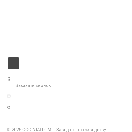
Услуги
Цены
Информация
Контакты
+7 985 673-36-25
Заказать звонок
info@fabrikametalla.ru
Московская область, г. Одинцово, Можайское
шоссе, 9
© 2026 ООО "ДАП СМ" - Завод по производству