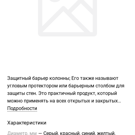
Защитный барьер колонны; Его также называют
угловым протектором или барьерным столбом для
защиты стен. Это практичный продукт, который
можно применять на всех открытых и закрытых
автостоянках, входах в здания, витринах магазинов
Подробности
и на рабочих местах, чтобы предотвратить
Характеристики
несчастные случаи и снизить риск удара о стену.
Этот продукт особенно предпочтителен из-за
Диаметр, мм
—
Серый, красный, синий, желтый,