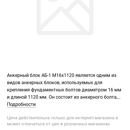
Анкерный блок АБ-1 М16х1120 является одним из
видов анкерных блоков, используемых для
крепления фундаментных болтов диаметром 16 мм
и длиной 1120 мм. Он состоит из анкерного болта,
который устанавливается в отверстие в фундаменте
Подробности
и затем бетонируется. Это обеспечивает надежное
Цена действительна только для интернет-магазина и
крепление фундаментного болта к основанию и
может отличаться от цен в розничных магазинах
предотвращает его смещение или деформацию.