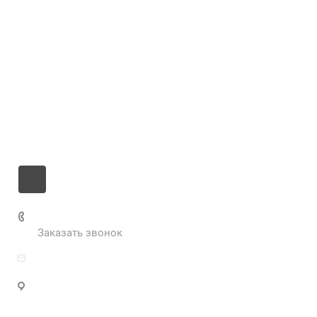
Компания
Услуги
Цены
Информация
Контакты
+7 985 673-36-25
Заказать звонок
info@fabrikametalla.ru
Московская область, г. Одинцово, Можайское
шоссе, 9