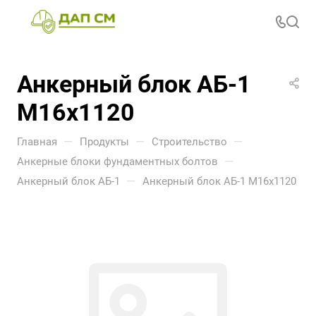
Анкерный блок АБ-1
М16х1120
—
—
—
Главная
Продукты
Строительство
—
Анкерные блоки фундаментных болтов
—
Анкерный блок АБ-1
Анкерный блок АБ-1 М16х1120