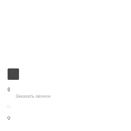
Компания
Услуги
Цены
Информация
Контакты
+7 985 673-36-25
Заказать звонок
info@fabrikametalla.ru
Московская область, г. Одинцово, Можайское
шоссе, 9