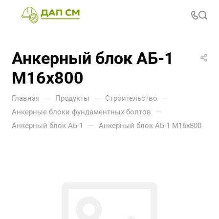
Анкерный блок АБ-1
М16х800
—
—
—
Главная
Продукты
Строительство
—
Анкерные блоки фундаментных болтов
—
Анкерный блок АБ-1
Анкерный блок АБ-1 М16х800