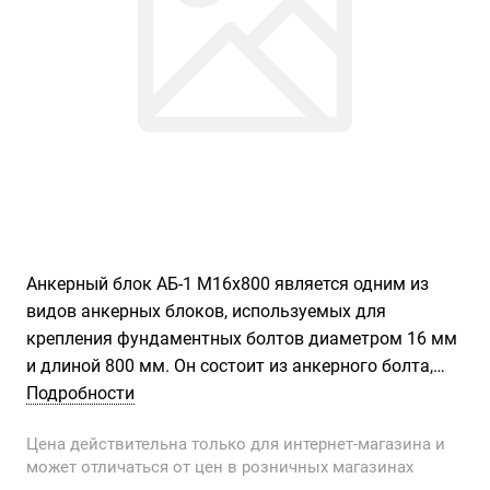
Анкерный блок АБ-1 М16х800 является одним из
видов анкерных блоков, используемых для
крепления фундаментных болтов диаметром 16 мм
и длиной 800 мм. Он состоит из анкерного болта,
который устанавливается в отверстие в фундаменте
Подробности
и затем бетонируется. Это обеспечивает надежное
Цена действительна только для интернет-магазина и
крепление фундаментного болта к основанию и
может отличаться от цен в розничных магазинах
предотвращает его смещение или деформацию.