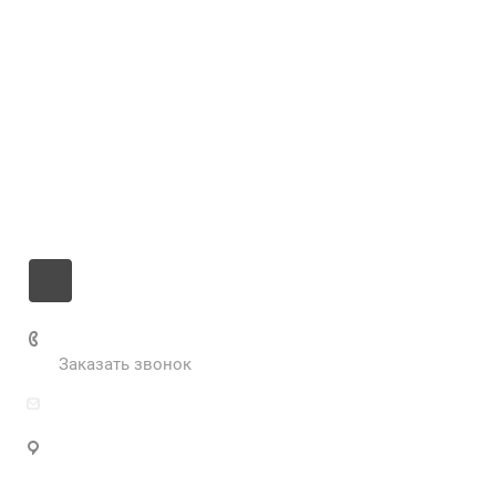
Компания
Услуги
Цены
Информация
Контакты
+7 985 673-36-25
Заказать звонок
info@fabrikametalla.ru
Московская область, г. Одинцово, Можайское
шоссе, 9