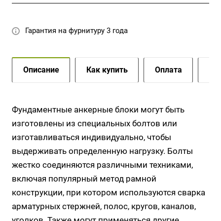
ФБ-1 производится путем сверления отверстия,
установки болта и шайбы и затяжки гайки.
Гарантия на фурнитуру 3 года
Описание
Как купить
Оплата
До
Фундаментные анкерные блоки могут быть
изготовлены из специальных болтов или
изготавливаться индивидуально, чтобы
выдерживать определенную нагрузку. Болты
жестко соединяются различными техниками,
включая популярный метод рамной
конструкции, при котором используются сварка
арматурных стержней, полос, кругов, каналов,
уголков. Также могут применяться другие