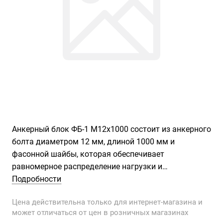
Анкерный блок ФБ-1 М12х1000 состоит из анкерного
болта диаметром 12 мм, длиной 1000 мм и
фасонной шайбы, которая обеспечивает
равномерное распределение нагрузки и
предотвращает деформацию поверхности. Он
Подробности
используется для крепления легких элементов,
Цена действительна только для интернет-магазина и
таких как металлические профили, деревянные
может отличаться от цен в розничных магазинах
конструкции, перила и ограждения. Установка блока