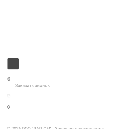
Компания
Услуги
Цены
Информация
Контакты
+7 985 673-36-25
Заказать звонок
info@fabrikametalla.ru
Московская область, г. Одинцово, Можайское
шоссе, 9
© 2026 ООО "ДАП СМ" - Завод по производству