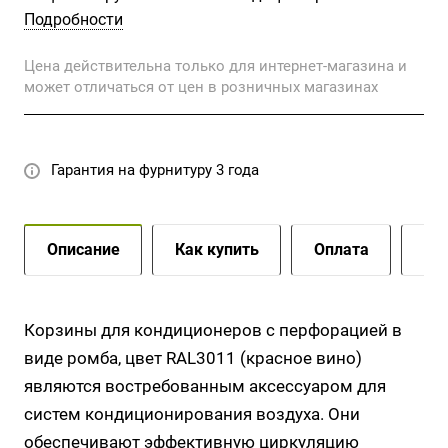
цвет, придает им элегантный и современный вид.
Подробности
Перфорация в виде ромба обеспечивает
Цена действительна только для интернет-магазина и
надлежащую вентиляцию и отвод тепла от
может отличаться от цен в розничных магазинах
кондиционера, предотвращая его перегрев.
Гарантия на фурнитуру 3 года
Описание
Как купить
Оплата
До
Корзины для кондиционеров с перфорацией в
виде ромба, цвет RAL3011 (красное вино)
являются востребованным аксессуаром для
систем кондиционирования воздуха. Они
обеспечивают эффективную циркуляцию