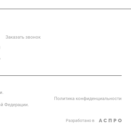
+7 985 673-36-25
Заказать звонок
info@fabrikametalla.ru
Московская область, г. Одинцово, Можайское шоссе, 9
и.
Политика конфиденциальности
ой Федерации.
Разработано в