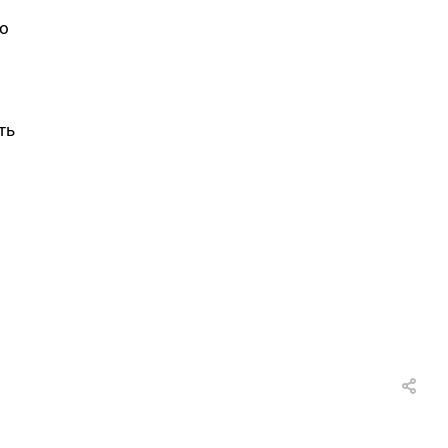
то
ть