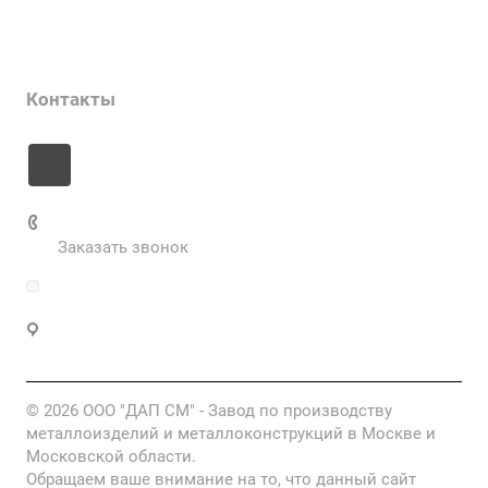
Цены
Информация
Контакты
+7 985 673-36-25
Заказать звонок
info@fabrikametalla.ru
Московская область, г. Одинцово, Можайское
шоссе, 9
© 2026 ООО "ДАП СМ" - Завод по производству
металлоизделий и металлоконструкций в Москве и
Московской области.
Обращаем ваше внимание на то, что данный сайт