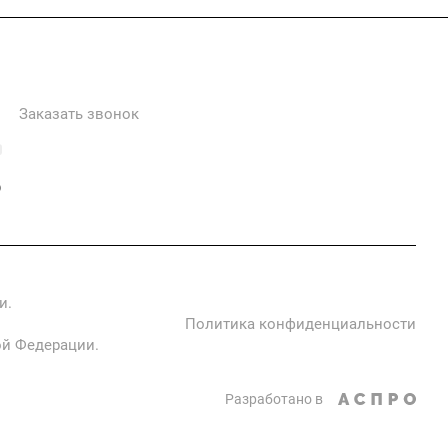
+7 985 673-36-25
Заказать звонок
info@fabrikametalla.ru
Московская область, г. Одинцово, Можайское шоссе, 9
и.
Политика конфиденциальности
ой Федерации.
Разработано в