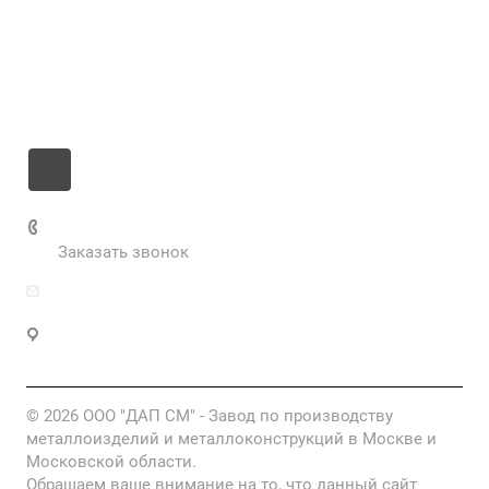
Цены
Информация
Контакты
+7 985 673-36-25
Заказать звонок
info@fabrikametalla.ru
Московская область, г. Одинцово, Можайское
шоссе, 9
© 2026 ООО "ДАП СМ" - Завод по производству
металлоизделий и металлоконструкций в Москве и
Московской области.
Обращаем ваше внимание на то, что данный сайт