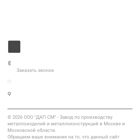
Цены
Информация
Контакты
+7 985 673-36-25
Заказать звонок
info@fabrikametalla.ru
Московская область, г. Одинцово, Можайское
шоссе, 9
© 2026 ООО "ДАП СМ" - Завод по производству
металлоизделий и металлоконструкций в Москве и
Московской области.
Обращаем ваше внимание на то, что данный сайт