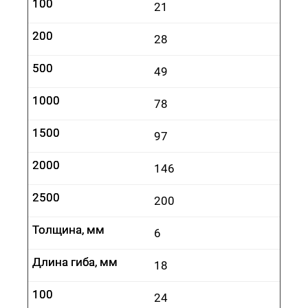
100
100
21
200
200
28
500
500
49
1000
1000
78
1500
1500
97
2000
2000
146
2500
2500
200
Толщина, мм
Толщина, мм
6
Длина гиба, мм
Длина гиба, мм
18
100
100
24