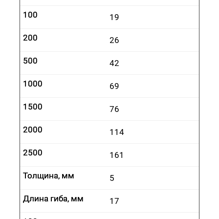
100
100
19
200
200
26
500
500
42
1000
1000
69
1500
1500
76
2000
2000
114
2500
2500
161
Толщина, мм
Толщина, мм
5
Длина гиба, мм
Длина гиба, мм
17