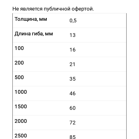
Не является публичной офертой.
Толщина, мм
Толщина, мм
0,5
Длина гиба, мм
Длина гиба, мм
13
100
100
16
200
200
21
500
500
35
1000
1000
46
1500
1500
60
2000
2000
72
2500
2500
85