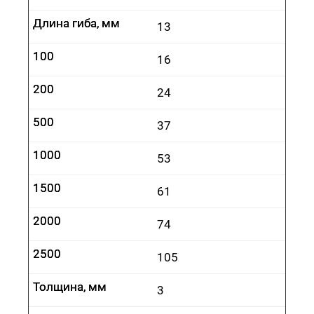
Длина гиба, мм
Длина гиба, мм
13
100
100
16
200
200
24
500
500
37
1000
1000
53
1500
1500
61
2000
2000
74
2500
2500
105
Толщина, мм
Толщина, мм
3