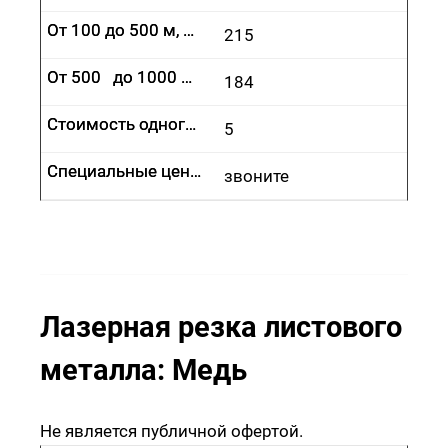
От 100 до 500 м, руб.
От 100 до 500 м, руб.
215
От 500 до 1000 м, руб.
От 500 до 1000 м, руб.
184
Стоимость одного врезания, руб.
Стоимость одного врезания, руб.
5
Специальные цены
Специальные цены
звоните
Лазерная резка листового
металла: Медь
Не является публичной офертой.