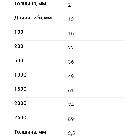
Толщина, мм
Толщина, мм
2
Длина гиба, мм
Длина гиба, мм
13
100
100
16
200
200
22
500
500
36
1000
1000
49
1500
1500
61
2000
2000
74
2500
2500
89
Толщина, мм
Толщина, мм
2,5