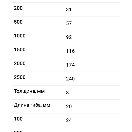
200
200
31
500
500
57
1000
1000
92
1500
1500
116
2000
2000
174
2500
2500
240
Толщина, мм
Толщина, мм
8
Длина гиба, мм
Длина гиба, мм
20
100
100
24