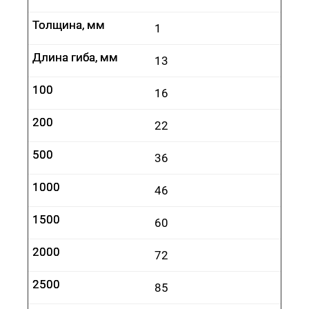
Толщина, мм
Толщина, мм
1
Длина гиба, мм
Длина гиба, мм
13
100
100
16
200
200
22
500
500
36
1000
1000
46
1500
1500
60
2000
2000
72
2500
2500
85