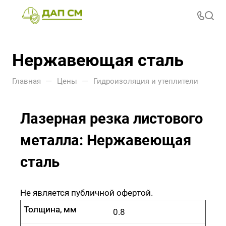
Нержавеющая сталь
—
—
Главная
Цены
Гидроизоляция и утеплители
Лазерная резка листового
металла: Нержавеющая
сталь
Не является публичной офертой.
Толщина, мм
Толщина, мм
0.8