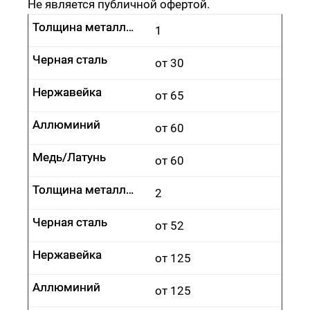
Не является публичной офертой.
Толщина металла, мм
Толщина металла, мм
1
Черная сталь
Черная сталь
от 30
Нержавейка
Нержавейка
от 65
Аллюминий
Аллюминий
от 60
Медь/Латунь
Медь/Латунь
от 60
Толщина металла, мм
Толщина металла, мм
2
Черная сталь
Черная сталь
от 52
Нержавейка
Нержавейка
от 125
Аллюминий
Аллюминий
от 125