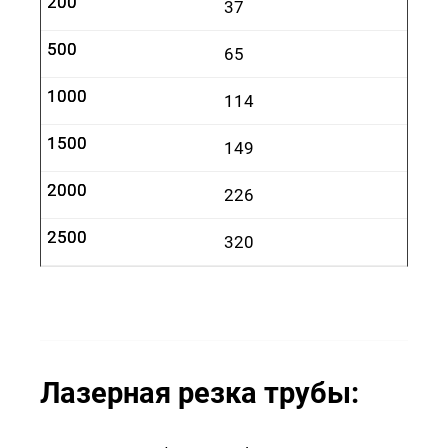
200
200
37
500
500
65
1000
1000
114
1500
1500
149
2000
2000
226
2500
2500
320
Лазерная резка трубы: