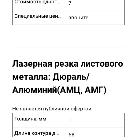
Стоимость одного врезания, руб.
Стоимость одного врезания, руб.
7
Специальные цены
Специальные цены
звоните
Лазерная резка листового
металла: Дюраль/
Алюминий(АМЦ, АМГ)
Не является публичной офертой.
Толщина, мм
Толщина, мм
1
Длина контура до 100 м, руб.
Длина контура до 100 м, руб.
58