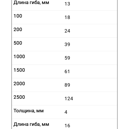
Длина гиба, мм
Длина гиба, мм
13
100
100
18
200
200
24
500
500
39
1000
1000
59
1500
1500
61
2000
2000
89
2500
2500
124
Толщина, мм
Толщина, мм
4
Длина гиба, мм
Длина гиба, мм
16