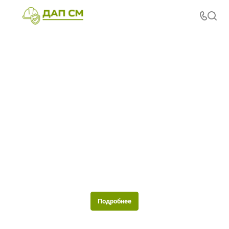
Изготовления деталей с гальваническим
покрытием
Изготовление деталей с гальваническим покрытием
представляет собой сложный технологический процесс,
основанный на электролитическом осаждении металлов на
поверхности изделий. Этот метод является одним из самых
распространенных способов отделки поверхности в
Подробнее
современной промышленности.