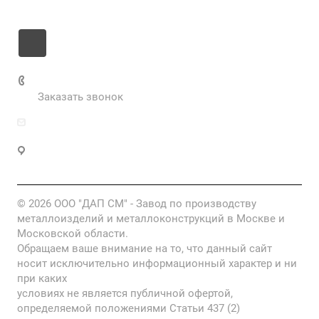
Контакты
+7 985 673-36-25
Заказать звонок
info@fabrikametalla.ru
Московская область, г. Одинцово, Можайское
шоссе, 9
© 2026 ООО "ДАП СМ" - Завод по производству
металлоизделий и металлоконструкций в Москве и
Московской области.
Обращаем ваше внимание на то, что данный сайт
носит исключительно информационный характер и ни
при каких
условиях не является публичной офертой,
определяемой положениями Статьи 437 (2)